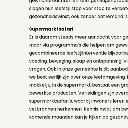
gewrichtsklachten en zelfs geheugenproble
slagen hun leefstijl stap voor stap te verbe
gezondheidswinst, ook zonder dat iemand ‘s
Supermarktsafari
Er is daarom steeds meer aandacht voor goed
maar via programma’s die helpen om gewo
gecombineerde leefstijlinterventie bijvoorb
voeding, beweging, slaap en ontspanning. V
vragen. Ook in onze gemeente is dit aanbod
we best eerlijk zijn over onze leefomgeving. 
makkelijk. In de supermarkt bestaat een gro
bewerkte producten. Verleidingen zijn over
supermarktsafari’s, waarbij inwoners leren 
vetbronnen herkennen. Kennis helpt om be
komende maanden kan je kijken op gezondw