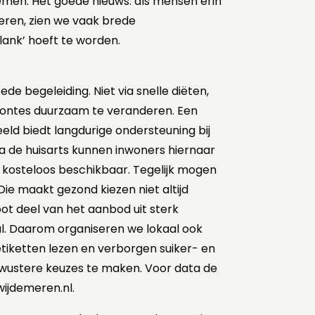
men. Het goede nieuws: als mensen erin
teren, zien we vaak brede
lank’ hoeft te worden.
e begeleiding. Niet via snelle diëten,
ontes duurzaam te veranderen. Een
eeld biedt langdurige ondersteuning bij
ia de huisarts kunnen inwoners hiernaar
 kosteloos beschikbaar. Tegelijk mogen
Die maakt gezond kiezen niet altijd
ot deel van het aanbod uit sterk
al. Daarom organiseren we lokaal ook
etiketten lezen en verborgen suiker- en
wustere keuzes te maken. Voor data de
ijdemeren.nl.